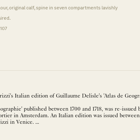
lour, original calf, spine in seven compartments lavishly
aired.
1107
zzi's Italian edition of Guillaume Delisle's 'Atlas de Geogr
éographie' published between 1700 and 1718, was re-issued
rtier in Amsterdam. An Italian edition was issued between
Giovani Battista Albrizzi in Venice. ...