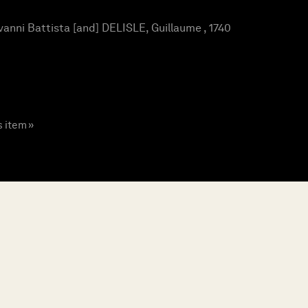
anni Battista [and] DELISLE, Guillaume , 1740
s item »