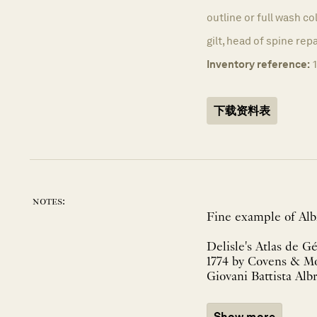
outline or full wash co
gilt, head of spine rep
Inventory reference:
下载资料表
notes:
Fine example of Albri
Delisle's Atlas de G
1774 by Covens & Mo
Show more