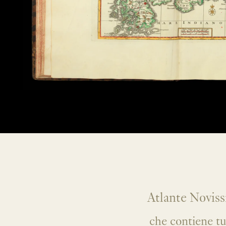
Atlante Novis
che contiene tu