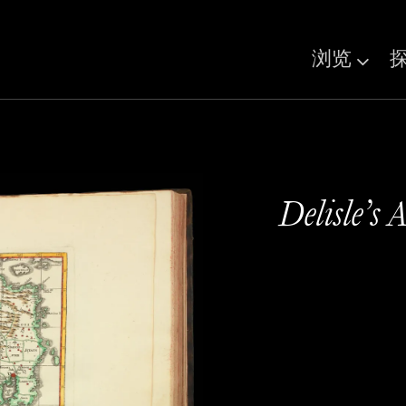
浏览
Delisle’s A