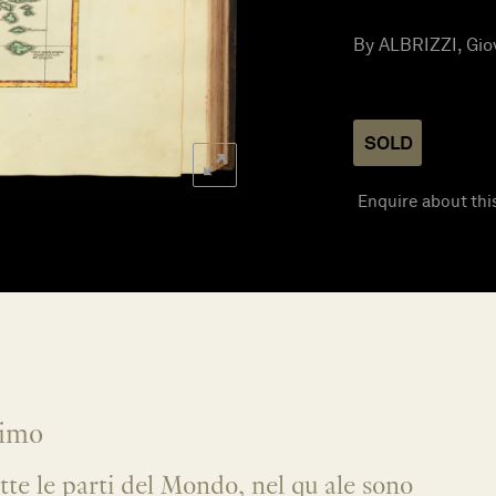
By ALBRIZZI, Giov
SOLD
Enquire about thi
simo
tte le parti del Mondo, nel qu ale sono