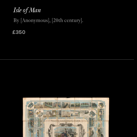
Isle of Man
By [Anonymous], [20th century].
£
350