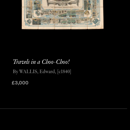
Travels in a Choo-Choo!
By WALLIS, Edward, [c1840]
£
3,000