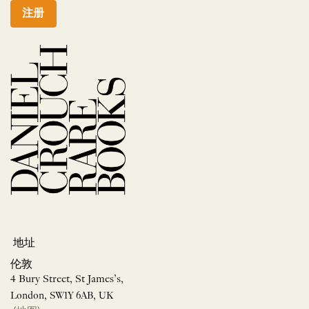
注册
地址
伦敦
4 Bury Street, St James’s,
London, SW1Y 6AB, UK