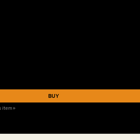
rtle Island 数量
BUY
s item »