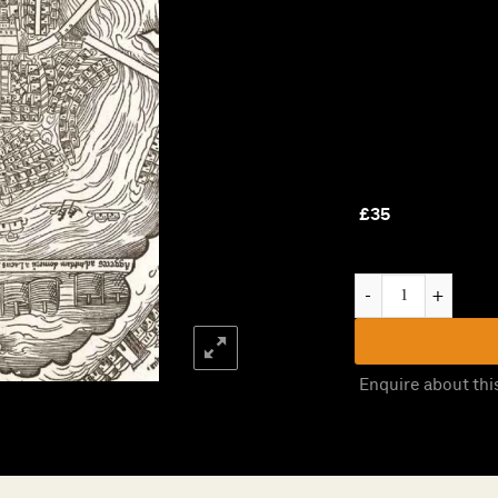
£
35
Catalogue XXXIII: Tu
Enquire about thi