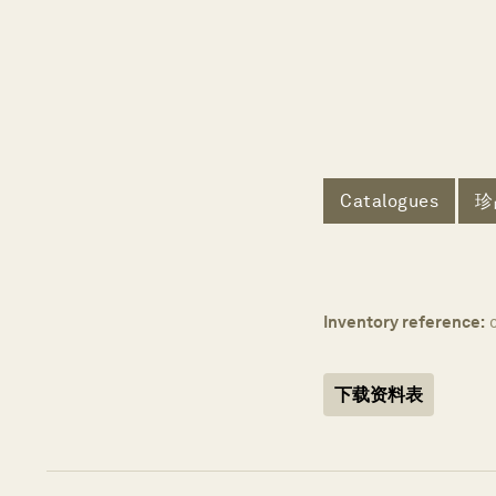
Catalogues
珍
Inventory reference:
下载资料表