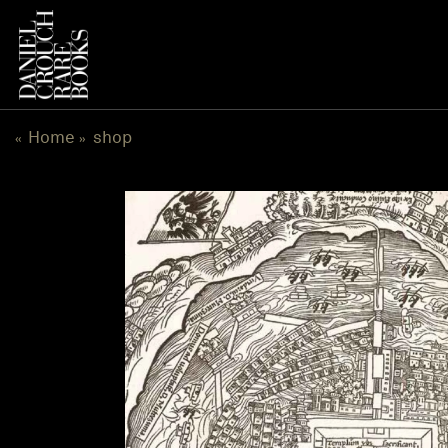
跳
到
内
容
Home
shop
«
»