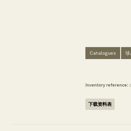
Catalogues
珍
Inventory reference:
下载资料表