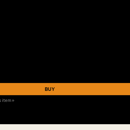
illiam B. Ginsberg Collection 数量
BUY
s item »