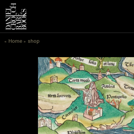
跳
到
内
容
Home
shop
«
»