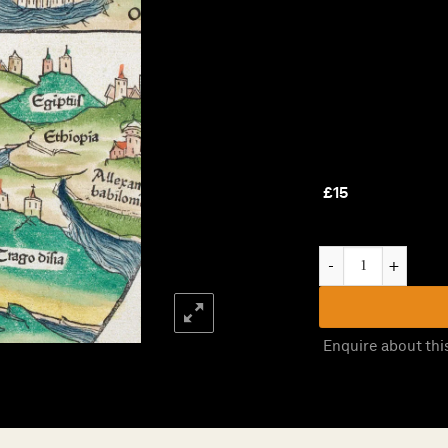
£
15
Catalogue XXX: The W
Enquire about thi