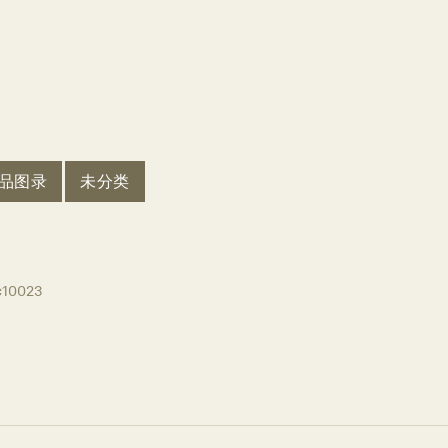
品图录
未分类
c10023