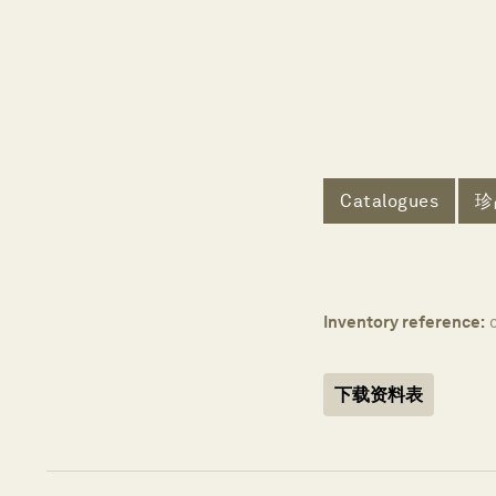
Catalogues
珍
Inventory reference:
下载资料表