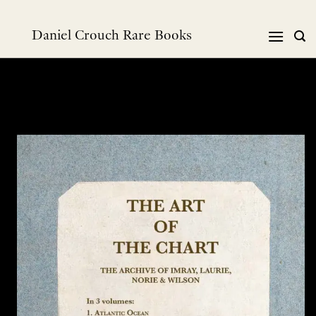
跳
到
Daniel Crouch Rare Books
内
容