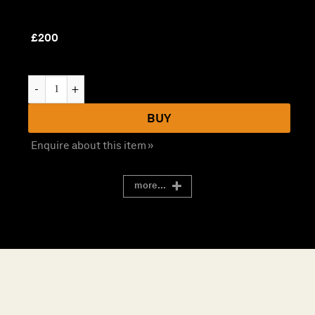
£
200
Catalogue XLIII: The Art of the Chart – Vol 1 – 3 数量
BUY
Enquire about this item »
more...