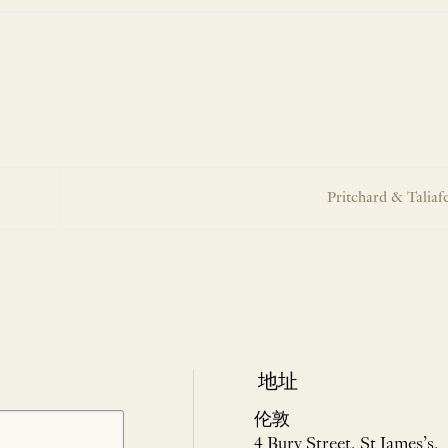
Pritchard & Taliaf
地址
伦敦
4 Bury Street, St James’s,