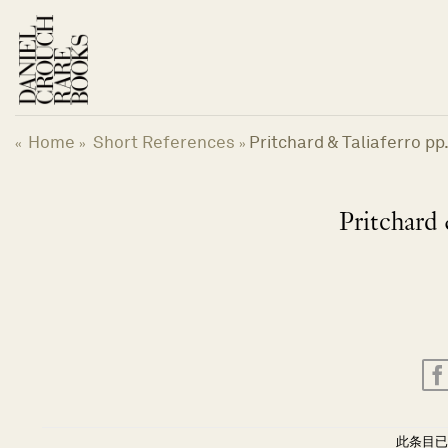
跳
到
内
容
Home
Short References
Pritchard & Taliaferro pp.
«
»
»
Pritchard 
此条目已