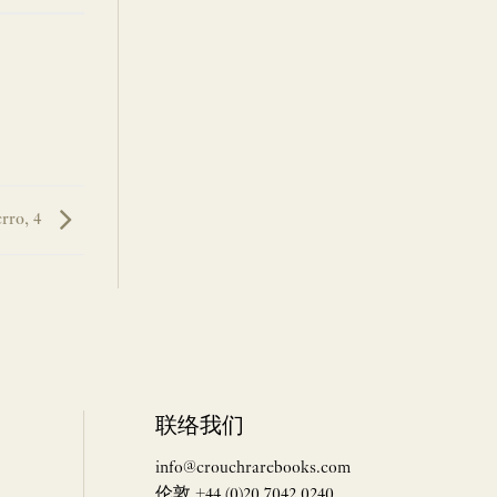
erro, 4
联络我们
info@crouchrarebooks.com
伦敦 +44 (0)20 7042 0240