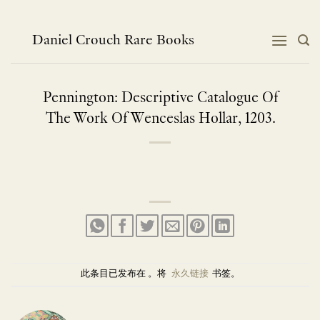
跳
到
内
Daniel Crouch Rare Books
容
Pennington: Descriptive Catalogue Of
The Work Of Wenceslas Hollar, 1203.
此条目已发布在 。将
永久链接
书签。