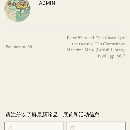
ADMIN
Peter Whitfield, The Charting of
the Oceans: Ten Centuries of
Pennington 691.
Maritime Maps (British Library,
1996), pp. 86-7
请注册以了解最新珍品、展览和活动信息
NEWLETTER
*
SIGNUP
CHINESE