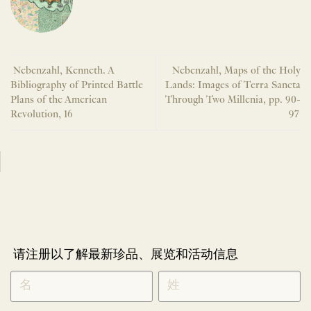
Nebenzahl, Kenneth. A
Nebenzahl, Maps of the Holy
Bibliography of Printed Battle
Lands: Images of Terra Sancta
Plans of the American
Through Two Millenia, pp. 90-
Revolution, 16
97
请注册以了解最新珍品、展览和活动信息
NEWLETTER
*
SIGNUP
CHINESE