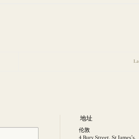
La
地址
伦敦
4 Bury Street, St James’s,