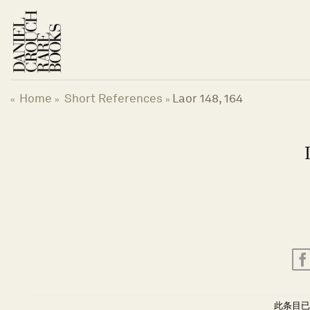
跳
到
内
容
Home
Short References
Laor 148, 164
«
»
»
此条目已