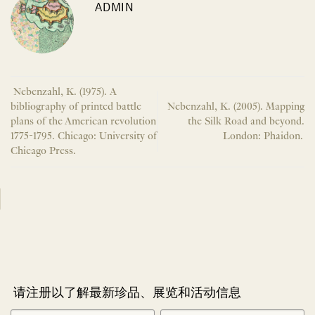
ADMIN
Nebenzahl, K. (1975). A
bibliography of printed battle
Nebenzahl, K. (2005). Mapping
plans of the American revolution
the Silk Road and beyond.
1775-1795. Chicago: University of
London: Phaidon.
Chicago Press.
请注册以了解最新珍品、展览和活动信息
NEWLETTER
*
SIGNUP