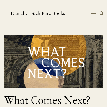
跳
到
内
Daniel Crouch Rare Books
容
What Comes Next?