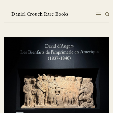
跳
到
内
Daniel Crouch Rare Books
容