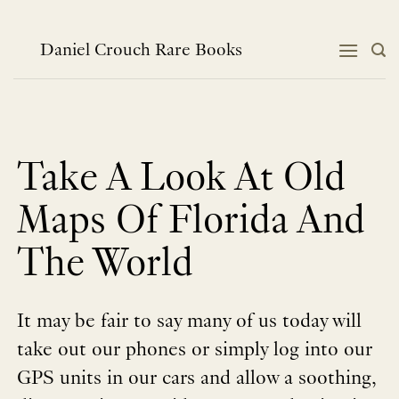
跳
到
内
Daniel Crouch Rare Books
容
Take A Look At Old
Maps Of Florida And
The World
It may be fair to say many of us today will
take out our phones or simply log into our
GPS units in our cars and allow a soothing,