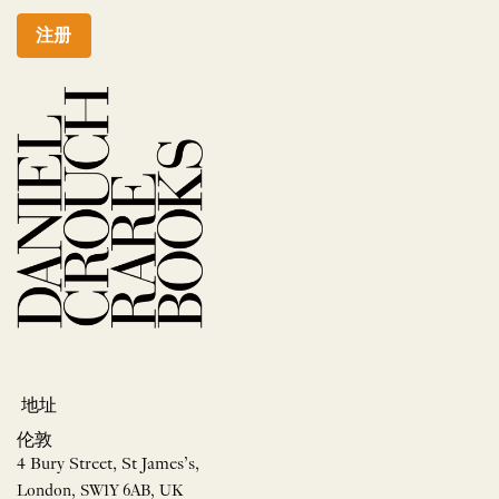
注册
地址
伦敦
4 Bury Street, St James’s,
London, SW1Y 6AB, UK