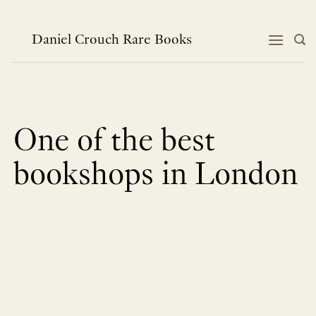
跳
到
内
Daniel Crouch Rare Books
容
One of the best
bookshops in London