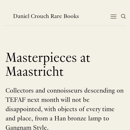
跳
到
内
Daniel Crouch Rare Books
容
Masterpieces at
Maastricht
Collectors and connoisseurs descending on
TEFAF next month will not be
disappointed, with objects of every time
and place, from a Han bronze lamp to
Gangnam Style.