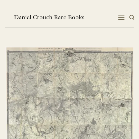
跳
到
内
Daniel Crouch Rare Books
容