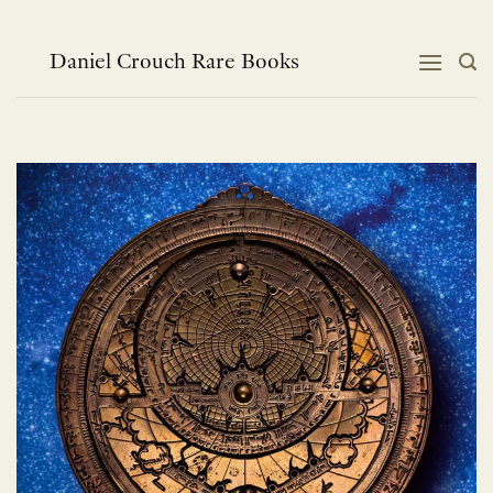
跳
到
内
Daniel Crouch Rare Books
容