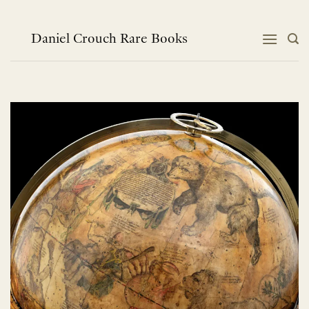
跳
到
内
Daniel Crouch Rare Books
容