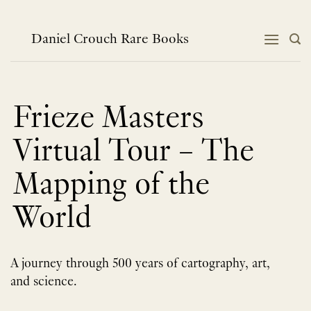
跳
到
内
Daniel Crouch Rare Books
容
Frieze Masters
Virtual Tour – The
Mapping of the
World
A journey through 500 years of cartography, art,