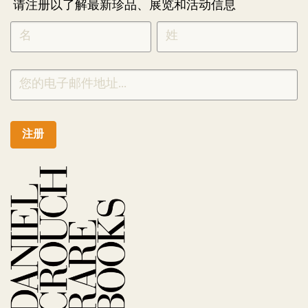
请注册以了解最新珍品、展览和活动信息
NEWLETTER
*
SIGNUP
CHINESE
注册